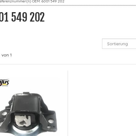
eferenznummer(n) OEM: 6001 549 202
01 549 202
1
von 1