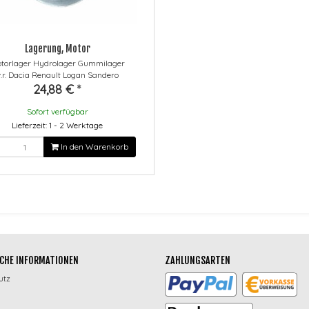
Lagerung, Motor
torlager Hydrolager Gummilager
v.r. Dacia Renault Logan Sandero
24,88 €
*
Sofort verfügbar
Lieferzeit: 1 - 2 Werktage
In den Warenkorb
CHE INFORMATIONEN
ZAHLUNGSARTEN
utz