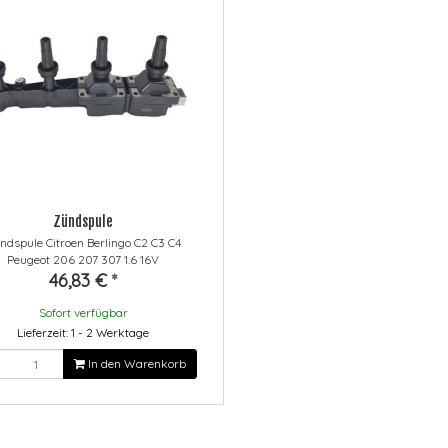
Zündspule
ndspule Citroen Berlingo C2 C3 C4
Peugeot 206 207 307 1.6 16V
46,83 €
*
Sofort verfügbar
Lieferzeit: 1 - 2 Werktage
In den Warenkorb