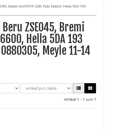
3, Delphi GN10319-12B1, Febi 36600, Hella 5DA 193
, Beru ZSE045, Bremi
36600, Hella 5DA 193
 0880305, Meyle 11-14
Artikel 1 - 1 von 1