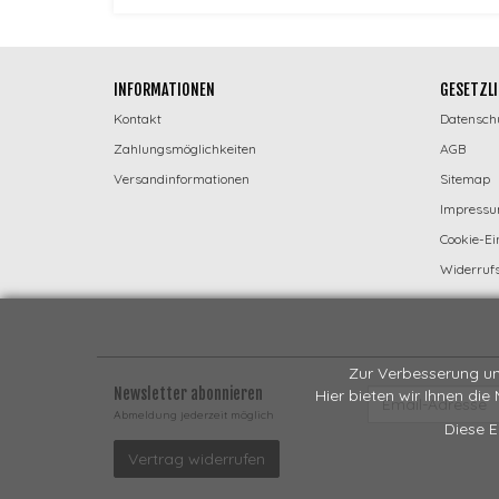
INFORMATIONEN
GESETZLI
Kontakt
Datensch
Zahlungsmöglichkeiten
AGB
Versandinformationen
Sitemap
Impress
Cookie-Ei
Widerrufs
Zur Verbesserung un
Newsletter abonnieren
Hier bieten wir Ihnen die
EMAIL-
ADRESSE
Abmeldung jederzeit möglich
Diese E
Vertrag widerrufen