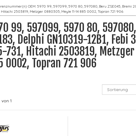
erenznummer(n) OEM: 5970 99, 597099, 5970 80, 597080, Beru ZSE045, Bremi 2018
, Hitachi 2503819, Metzger 0880305, Meyle 11-14 885 0002, Topran 721 906
70 99, 597099, 5970 80, 597080
183, Delphi GN10319-12B1, Febi 
5-731, Hitachi 2503819, Metzger
5 0002, Topran 721 906
1
von 1