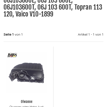
06J103600E, 06J 103 600E,
06J103600T, 06J 103 600T, Topran 113
120, Vaico V10-1899
Seite 1
von 1
Artikel 1 - 1 von 1
Ölwanne
Ölwanne unten Motor Audi