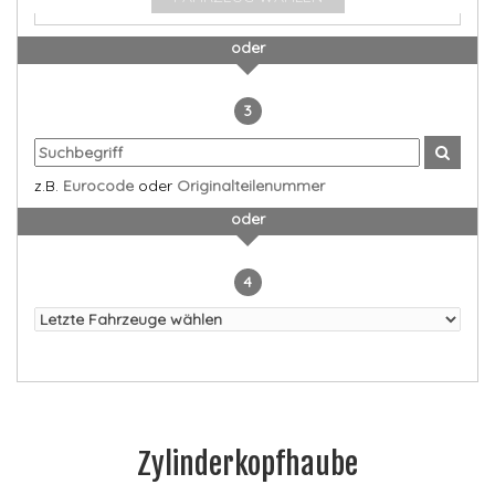
oder
3
z.B.
Eurocode
oder
Originalteilenummer
oder
4
Zylinderkopfhaube