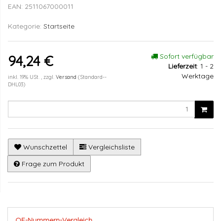
EAN:
2511067000011
Kategorie:
Startseite
Sofort verfügbar
94,24 €
Lieferzeit
:
1 - 2
Werktage
inkl. 19% USt. , zzgl.
Versand
(Standard--
DHL03)
Wunschzettel
Vergleichsliste
Frage zum Produkt
OE-Nummern-Vergleich