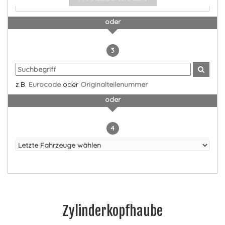
oder
3
z.B.
Eurocode
oder
Originalteilenummer
oder
4
Zylinderkopfhaube