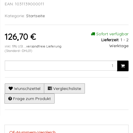
EAN:
1031139000011
Kategorie:
Startseite
Sofort verfügbar
126,70 €
Lieferzeit
:
1 - 2
Werktage
inkl. 19% USt. ,
versandfreie Lieferung
(Standard--DHL01)
Wunschzettel
Vergleichsliste
Frage zum Produkt
OE-Nummern-Vergleich