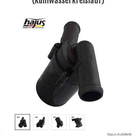
(Kühlwasserkreislauf)
hajus Autoteile