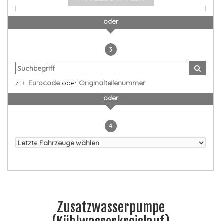
oder
3
z.B.
Eurocode
oder
Originalteilenummer
oder
4
Zusatzwasserpumpe