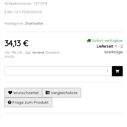
Artikelnummer:
1211759
EAN:
1211759000015
Kategorie:
Startseite
Sofort verfügbar
34,13 €
Lieferzeit
:
1 - 2
Werktage
inkl. 19% USt. , zzgl.
Versand
(Standard--
DHL01)
Wunschzettel
Vergleichsliste
Frage zum Produkt