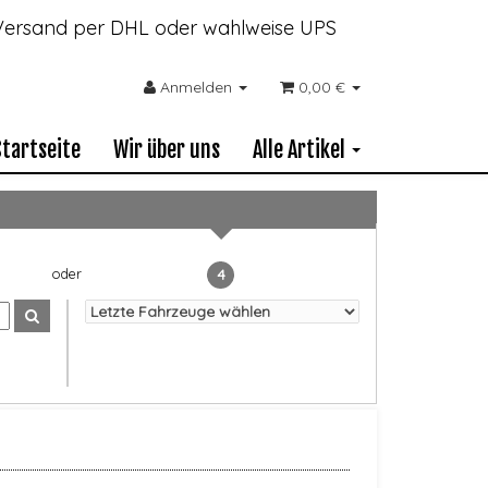
- Versand per DHL oder wahlweise UPS
Anmelden
0,00 €
Startseite
Wir über uns
Alle Artikel
4