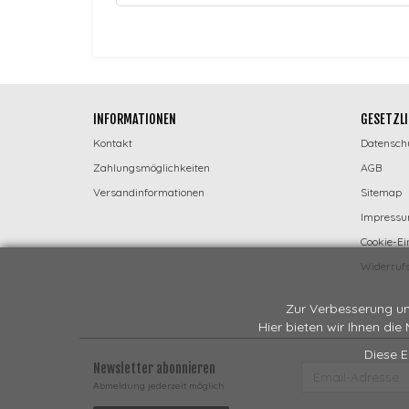
INFORMATIONEN
GESETZLI
Kontakt
Datensch
Zahlungsmöglichkeiten
AGB
Versandinformationen
Sitemap
Impress
Cookie-Ei
Widerrufs
Zur Verbesserung un
Hier bieten wir Ihnen die
Diese E
Newsletter abonnieren
EMAIL-
ADRESSE
Abmeldung jederzeit möglich