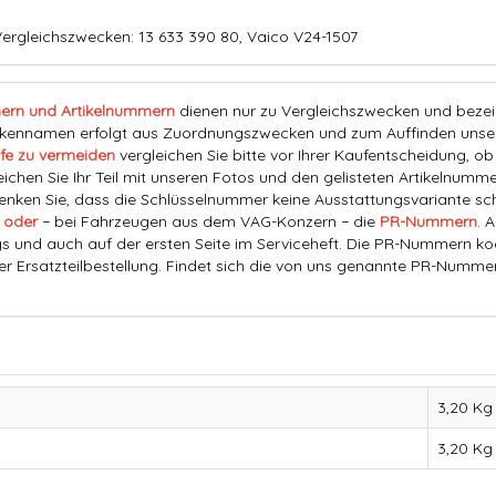
ergleichszwecken: 13 633 390 80, Vaico V24-1507
ern und Artikelnummern
dienen nur zu Vergleichszwecken und bezeich
nnamen erfolgt aus Zuordnungszwecken und zum Auffinden unserer
fe zu vermeiden
vergleichen Sie bitte vor Ihrer Kaufentscheidung, o
eichen Sie Ihr Teil mit unseren Fotos und den gelisteten Artikelnummer
ken Sie, dass die Schlüsselnummer keine Ausstattungsvariante schl
 oder
− bei Fahrzeugen aus dem VAG-Konzern − die
PR-Nummern
. 
s und auch auf der ersten Seite im Serviceheft. Die PR-Nummern ko
der Ersatzteilbestellung. Findet sich die von uns genannte PR-Numme
3,20 Kg
3,20
Kg