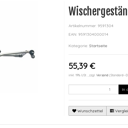
Wischergestän
Artikelnummer:
9591304
EAN:
9591304000014
Kategorie:
Startseite
55,39 €
inkl. 19% USt. , zzgl.
Versand
(Standard--D
In
Wunschzettel
Verglei