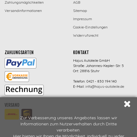
Zahlungsmöglichkeiten
AGB
Versandinformationen
Sitemap
Impressum
Cookie-Einstellungen
Widerrufsrecht
ZAHLUNGSARTEN
KONTAKT
Hajus Autoteile GmbH
Straße: Johannes-Kepler-Str. 5
Ort: 28816 Stuhr
Telefon: 0421 - 830 194 140
E-Mail:
info@hajus-autoteile.de
VERSAND
Zur Verbesserung unseres Angebotes lassen wir
Informationen zum Nutzerverhalten durch Dritte
verarbeiten.
Hier bieten wir Ihnen die Möglichkeit, individuell zu jeder