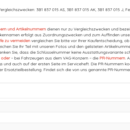
rgleichszwecken: 3B1 837 015 AS, 3B1 837 015 AK, 3B1 837 015 J, Fe
ern und Artikelnummern
dienen nur zu Vergleichszwecken und bezeich
nnamen erfolgt aus Zuordnungszwecken und zum Auffinden unserer
fe zu vermeiden
vergleichen Sie bitte vor Ihrer Kaufentscheidung, o
eichen Sie Ihr Teil mit unseren Fotos und den gelisteten Artikelnummer
ken Sie, dass die Schlüsselnummer keine Ausstattungsvariante schl
 oder
− bei Fahrzeugen aus dem VAG-Konzern − die
PR-Nummern
. 
s und auch auf der ersten Seite im Serviceheft. Die PR-Nummern ko
der Ersatzteilbestellung. Findet sich die von uns genannte PR-Numme