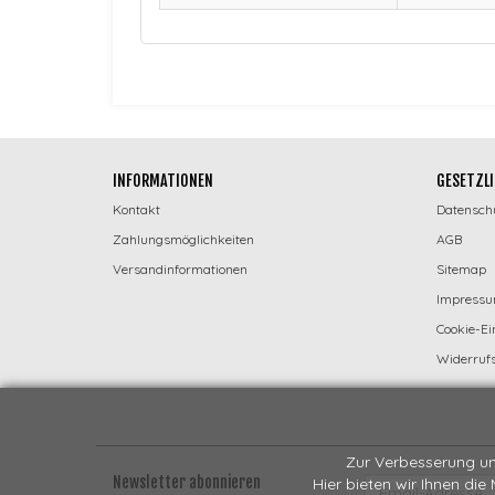
INFORMATIONEN
GESETZLI
Kontakt
Datensch
Zahlungsmöglichkeiten
AGB
Versandinformationen
Sitemap
Impress
Cookie-Ei
Widerrufs
Zur Verbesserung un
Newsletter abonnieren
Hier bieten wir Ihnen die
EMAIL-