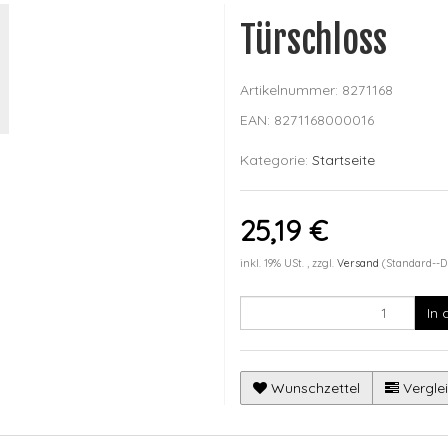
Türschloss
Artikelnummer:
8271168
EAN:
8271168000016
Kategorie:
Startseite
25,19 €
inkl. 19% USt. , zzgl.
Versand
(Standard--D
In
Wunschzettel
Verglei