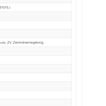
837015J
luss, ZV, Zentralverriegelung