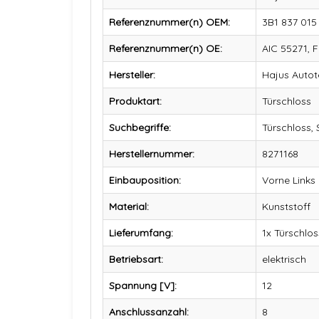
Referenznummer(n) OEM:
3B1 837 015
Referenznummer(n) OE:
AIC 55271, 
Hersteller:
Hajus Auto
Produktart:
Türschloss
Suchbegriffe:
Türschloss, 
Herstellernummer:
8271168
Einbauposition:
Vorne Links
Material:
Kunststoff
Lieferumfang:
1x Türschlos
Betriebsart:
elektrisch
Spannung [V]:
12
Anschlussanzahl:
8