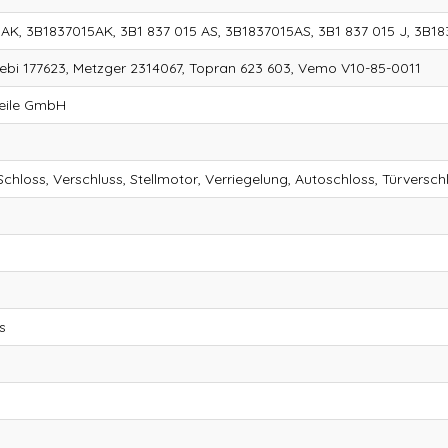
 AK, 3B1837015AK, 3B1 837 015 AS, 3B1837015AS, 3B1 837 015 J, 3B1
Febi 177623, Metzger 2314067, Topran 623 603, Vemo V10-85-0011
teile GmbH
Schloss, Verschluss, Stellmotor, Verriegelung, Autoschloss, Türversch
s