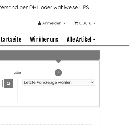
- Versand per DHL oder wahlweise UPS
Anmelden
0,00 €
Startseite
Wir über uns
Alle Artikel
4