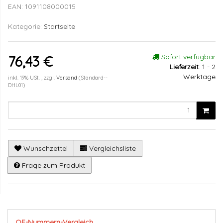
EAN:
1091108000015
Kategorie:
Startseite
Sofort verfügbar
76,43 €
Lieferzeit
:
1 - 2
Werktage
inkl. 19% USt. , zzgl.
Versand
(Standard--
DHL01)
Wunschzettel
Vergleichsliste
Frage zum Produkt
OE-Nummern-Vergleich