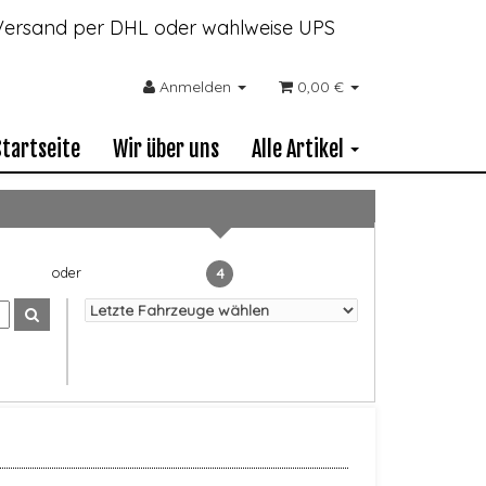
- Versand per DHL oder wahlweise UPS
Anmelden
0,00 €
Startseite
Wir über uns
Alle Artikel
4