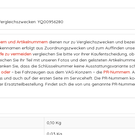
Vergleichszwecken: YQ00956280
ern und Artikelnummern
dienen nur zu Vergleichszwecken und bezeich
nnamen erfolgt aus Zuordnungszwecken und zum Auffinden unserer
fe zu vermeiden
vergleichen Sie bitte vor Ihrer Kaufentscheidung, o
eichen Sie Ihr Teil mit unseren Fotos und den gelisteten Artikelnummer
ken Sie, dass die Schlüsselnummer keine Ausstattungsvariante schl
 oder
− bei Fahrzeugen aus dem VAG-Konzern − die
PR-Nummern
. 
s und auch auf der ersten Seite im Serviceheft. Die PR-Nummern ko
der Ersatzteilbestellung. Findet sich die von uns genannte PR-Numme
0,10 Kg
0,03
Kg