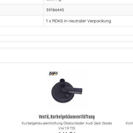
39186445
1 x RDKS in neutraler Verpackung
Ventil, Kurbelgehäuseentlüftung
Kurbelgehäuseentlüftung Ölabscheider Audi Seat Skoda
Kühl
VW 1.9 TDI