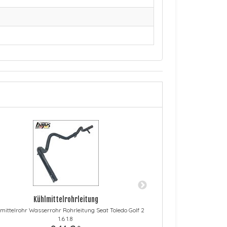
Kühlmittelrohrleitung
Scha
mittelrohr Wasserrohr Rohrleitung Seat Toledo Golf 2
Lichtschalter mit Di
1.6 1.8