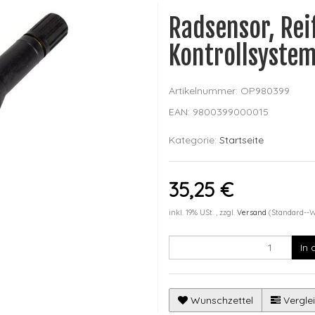
Radsensor, Rei
Kontrollsyste
Artikelnummer:
OP980399
EAN:
9800399000015
Kategorie:
Startseite
35,25 €
inkl. 19% USt. , zzgl.
Versand
(Standard--
In
Wunschzettel
Verglei