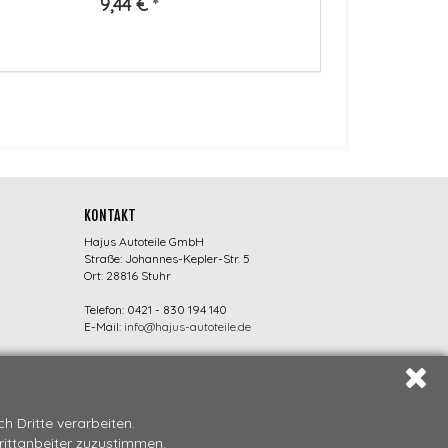
9,44 €
*
KONTAKT
Hajus Autoteile GmbH
Straße: Johannes-Kepler-Str. 5
Ort: 28816 Stuhr
Telefon: 0421 - 830 194 140
E-Mail:
info@hajus-autoteile.de
 Dritte verarbeiten.
Drittanbeiter zuzustimmen.