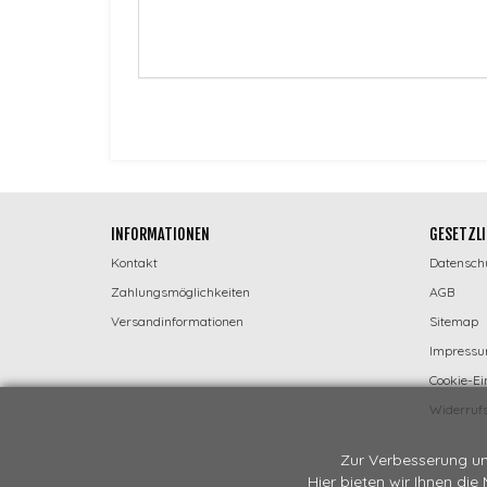
INFORMATIONEN
GESETZLI
Kontakt
Datensch
Zahlungsmöglichkeiten
AGB
Versandinformationen
Sitemap
Impress
Cookie-Ei
Widerrufs
Zur Verbesserung un
Hier bieten wir Ihnen die