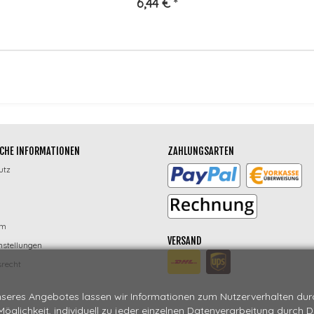
6,44 €
*
CHE INFORMATIONEN
ZAHLUNGSARTEN
utz
um
VERSAND
nstellungen
recht
seres Angebotes lassen wir Informationen zum Nutzerverhalten durch
 Möglichkeit, individuell zu jeder einzelnen Datenverarbeitung durch 