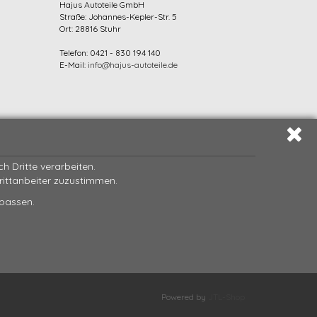
Hajus Autoteile GmbH
Straße: Johannes-Kepler-Str. 5
Ort: 28816 Stuhr
Telefon: 0421 - 830 194 140
E-Mail:
info@hajus-autoteile.de
 Dritte verarbeiten.
Drittanbeiter zuzustimmen.
npassen.
Powered by
JTL-Shop