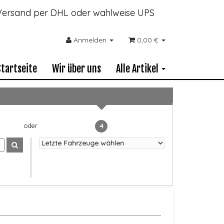
- Versand per DHL oder wahlweise UPS
Anmelden
0,00 €
Startseite
Wir über uns
Alle Artikel
4