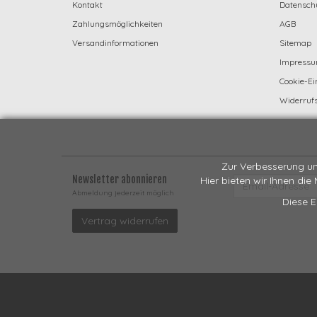
Kontakt
Datensch
Zahlungsmöglichkeiten
AGB
Versandinformationen
Sitemap
Impress
Cookie-Ei
Widerrufs
Zur Verbesserung un
Newsletter abonnieren
Hier bieten wir Ihnen die
EMAIL-
ADRESSE
Abmeldung jederzeit möglich
Diese E
Vertrag widerrufen