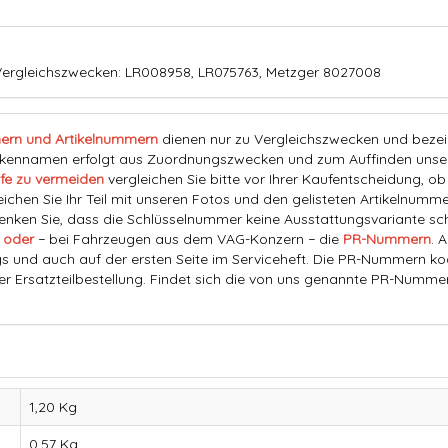
Vergleichszwecken: LR008958, LR075763, Metzger 8027008
ern und Artikelnummern
dienen nur zu Vergleichszwecken und bezeich
nnamen erfolgt aus Zuordnungszwecken und zum Auffinden unserer
fe zu vermeiden
vergleichen Sie bitte vor Ihrer Kaufentscheidung, o
eichen Sie Ihr Teil mit unseren Fotos und den gelisteten Artikelnummer
ken Sie, dass die Schlüsselnummer keine Ausstattungsvariante schl
 oder
− bei Fahrzeugen aus dem VAG-Konzern − die
PR-Nummern
. 
s und auch auf der ersten Seite im Serviceheft. Die PR-Nummern ko
der Ersatzteilbestellung. Findet sich die von uns genannte PR-Numme
1,20 Kg
0,57
Kg