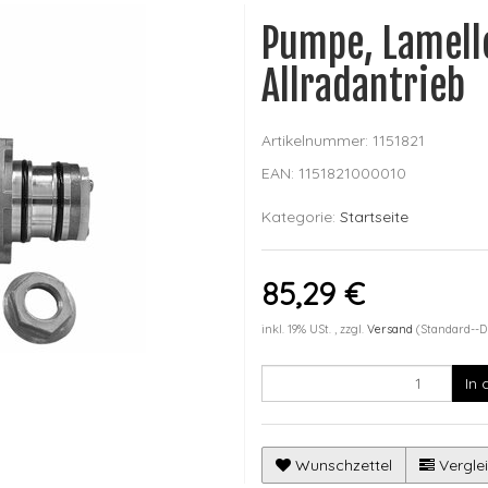
Pumpe, Lamell
Allradantrieb
Artikelnummer:
1151821
EAN:
1151821000010
Kategorie:
Startseite
85,29 €
inkl. 19% USt. , zzgl.
Versand
(Standard--D
In
Wunschzettel
Verglei