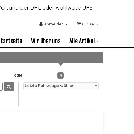
- Versand per DHL oder wahlweise UPS
Anmelden
0,00 €
Startseite
Wir über uns
Alle Artikel
4