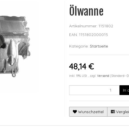
Ölwanne
Artikelnummer:
1151802
EAN:
1151802000015
Kategorie:
Startseite
48,14 €
inkl. 19% USt. , zzgl.
Versand
(Standard--D
In
Wunschzettel
Verglei