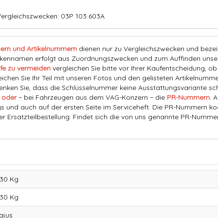
Vergleichszwecken: 03P 103 603A
ern und Artikelnummern
dienen nur zu Vergleichszwecken und bezeich
nnamen erfolgt aus Zuordnungszwecken und zum Auffinden unserer
fe zu vermeiden
vergleichen Sie bitte vor Ihrer Kaufentscheidung, o
eichen Sie Ihr Teil mit unseren Fotos und den gelisteten Artikelnummer
ken Sie, dass die Schlüsselnummer keine Ausstattungsvariante schl
 oder
− bei Fahrzeugen aus dem VAG-Konzern − die
PR-Nummern
. 
s und auch auf der ersten Seite im Serviceheft. Die PR-Nummern ko
der Ersatzteilbestellung. Findet sich die von uns genannte PR-Numme
,30 Kg
,30
Kg
ajus