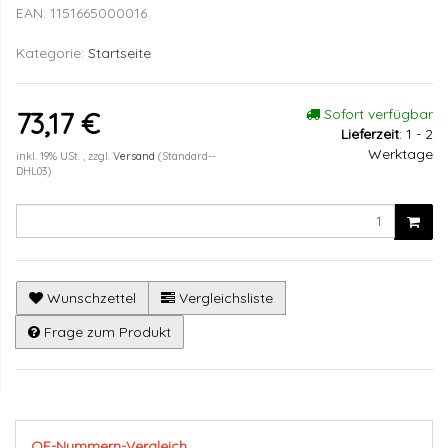
EAN:
1151665000016
Kategorie:
Startseite
Sofort verfügbar
73,17 €
Lieferzeit
:
1 - 2
Werktage
inkl. 19% USt. , zzgl.
Versand
(Standard--
DHL03)
Wunschzettel
Vergleichsliste
Frage zum Produkt
OE-Nummern-Vergleich