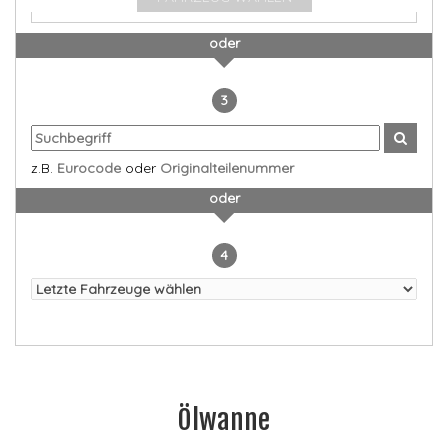
oder
3
z.B.
Eurocode
oder
Originalteilenummer
oder
4
Ölwanne