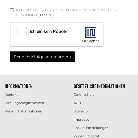
ICH HABE DIE DATENSCHUTZERKLÄRUNG ZUR KENNTNIS
GENOMMEN.
(
LESEN
)
Ich bin kein Roboter.
CiNCaptcha
Benachrichtigung anfordern
INFORMATIONEN
GESETZLICHE INFORMATIONEN
Kontakt
Datenschutz
Zahlungsmöglichkeiten
AGB
Versandinformationen
Sitemap
Impressum
Cookie-Einstellungen
Widerrufsrecht