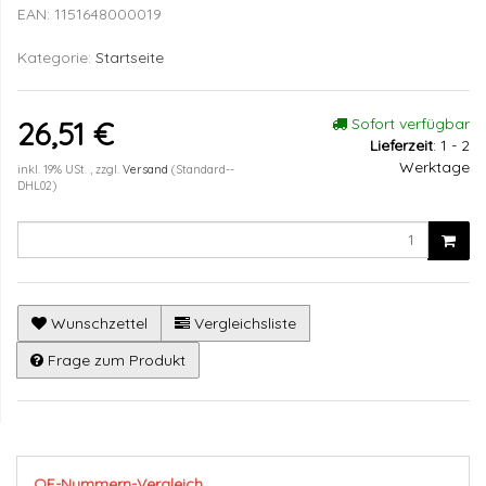
EAN:
1151648000019
Kategorie:
Startseite
Sofort verfügbar
26,51 €
Lieferzeit
:
1 - 2
Werktage
inkl. 19% USt. , zzgl.
Versand
(Standard--
DHL02)
Wunschzettel
Vergleichsliste
Frage zum Produkt
OE-Nummern-Vergleich