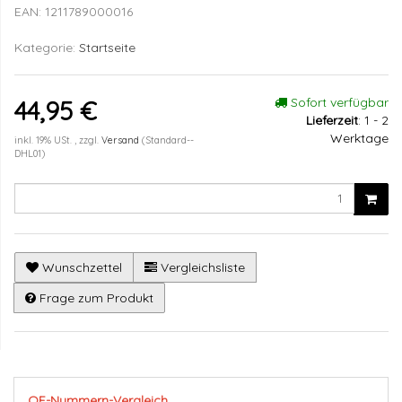
EAN:
1211789000016
Kategorie:
Startseite
Sofort verfügbar
44,95 €
Lieferzeit
:
1 - 2
Werktage
inkl. 19% USt. , zzgl.
Versand
(Standard--
DHL01)
Wunschzettel
Vergleichsliste
Frage zum Produkt
OE-Nummern-Vergleich