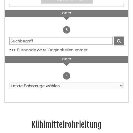
oder
3
z.B.
Eurocode
oder
Originalteilenummer
oder
4
Kühlmittelrohrleitung