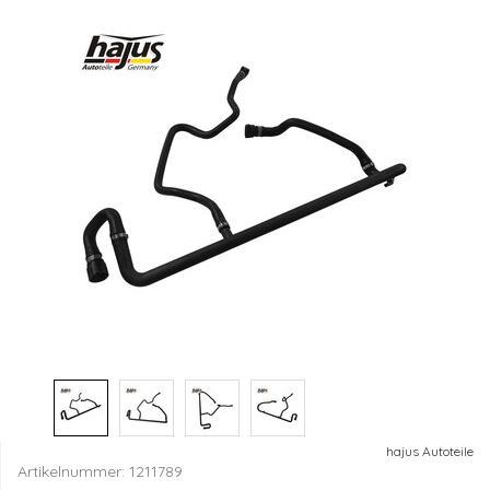
hajus Autoteile
Artikelnummer:
1211789