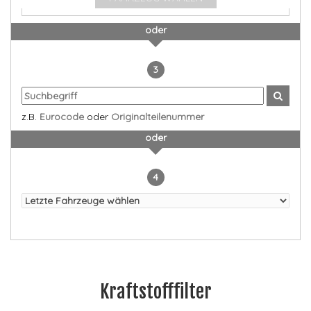
oder
3
z.B.
Eurocode
oder
Originalteilenummer
oder
4
Kraftstofffilter