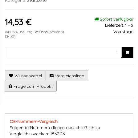
Kategorie:
Startseite
Sofort verfügbar
14,53 €
Lieferzeit
:
1 - 2
Werktage
inkl. 19% USt. , zzgl.
Versand
(Standard--
DHL01)
Wunschzettel
Vergleichsliste
Frage zum Produkt
OE-Nummern-Vergleich
Folgende Nummern dienen ausschließlich zu
Vergleichszwecken: 1567.C6