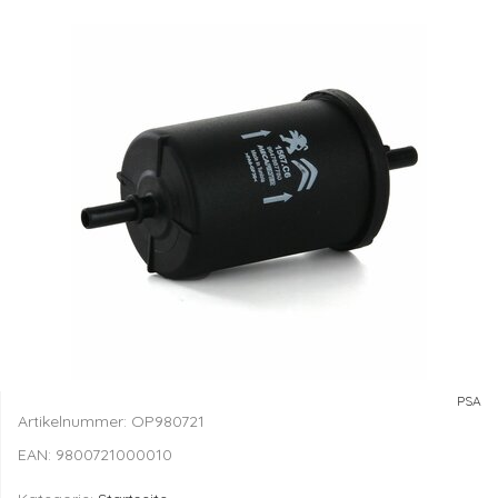
PSA
Artikelnummer:
OP980721
EAN:
9800721000010