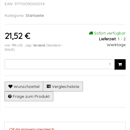
EAN:
9711009000014
Kategorie:
Startseite
Sofort verfügbar
21,52 €
Lieferzeit
:
1 - 2
Werktage
inkl. 19% USt. , zzgl.
Versand
(Standard--
DHL01)
Wunschzettel
Vergleichsliste
Frage zum Produkt
OE-Nummern-Vergleich