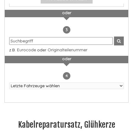
oder
3
z.B.
Eurocode
oder
Originalteilenummer
oder
4
Kabelreparatursatz, Glühkerze