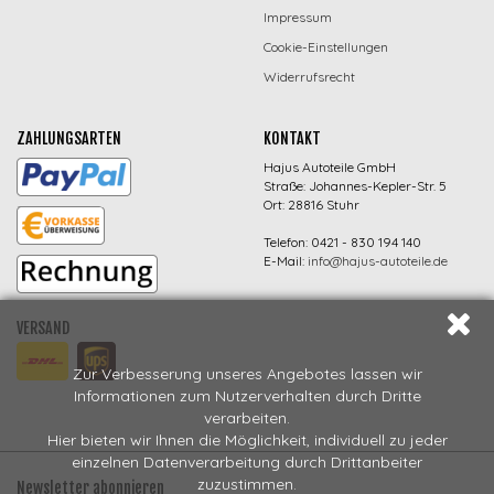
Impressum
Cookie-Einstellungen
Widerrufsrecht
ZAHLUNGSARTEN
KONTAKT
Hajus Autoteile GmbH
Straße: Johannes-Kepler-Str. 5
Ort: 28816 Stuhr
Telefon: 0421 - 830 194 140
E-Mail:
info@hajus-autoteile.de
VERSAND
Zur Verbesserung unseres Angebotes lassen wir
Informationen zum Nutzerverhalten durch Dritte
verarbeiten.
Hier bieten wir Ihnen die Möglichkeit, individuell zu jeder
einzelnen Datenverarbeitung durch Drittanbeiter
zuzustimmen.
Newsletter abonnieren