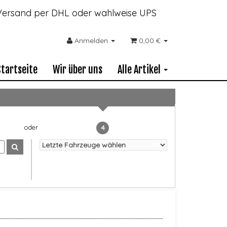
- Versand per DHL oder wahlweise UPS
Anmelden
0,00 €
Startseite
Wir über uns
Alle Artikel
4