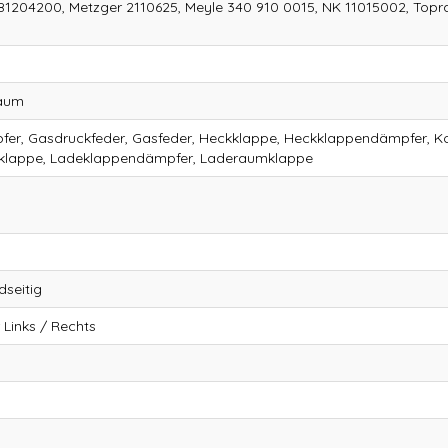
81204200, Metzger 2110625, Meyle 340 910 0015, NK 11015002, Topr
raum
er, Gasdruckfeder, Gasfeder, Heckklappe, Heckklappendämpfer, K
klappe, Ladeklappendämpfer, Laderaumklappe
seitig
Links / Rechts