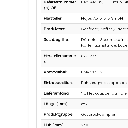
Referenznummer
Febi 44005, JP Group 14
(n) OE:
Hersteller:
Hajus Autoteile GmbH
Produktart:
Gasfeder, Koffer-/Lade
Suchbegriffe:
Dämpfer, Gasdruckdämpf
Kofferraumstange, Lade
Herstellernumme
8271233
r:
Kompatibel:
BMW X3 F25
Einbauposition:
Fahrzeugheckklappe beid
Lieferumfang:
1 x Heckklappendämpfer 
Länge [mm]:
652
Produktgruppe:
Gasdruckdämpfer
Hub [mm]:
240