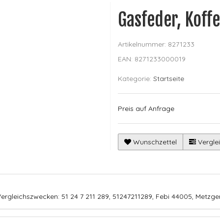
Gasfeder, Koff
Artikelnummer:
8271233
EAN:
8271233000019
Kategorie:
Startseite
Preis auf Anfrage
Wunschzettel
Verglei
rgleichszwecken: 51 24 7 211 289, 51247211289, Febi 44005, Metzge