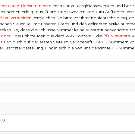
ern und Artikelnummern
dienen nur zu Vergleichszwecken und bezeich
nnamen erfolgt aus Zuordnungszwecken und zum Auffinden unserer
fe zu vermeiden
vergleichen Sie bitte vor Ihrer Kaufentscheidung, o
eichen Sie Ihr Teil mit unseren Fotos und den gelisteten Artikelnummer
ken Sie, dass die Schlüsselnummer keine Ausstattungsvariante schl
 oder
− bei Fahrzeugen aus dem VAG-Konzern − die
PR-Nummern
. 
s und auch auf der ersten Seite im Serviceheft. Die PR-Nummern ko
der Ersatzteilbestellung. Findet sich die von uns genannte PR-Numme
289