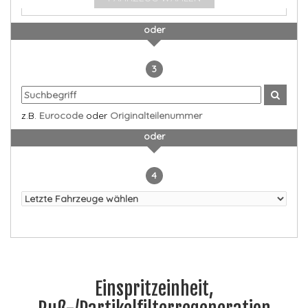
oder
3
z.B.
Eurocode
oder
Originalteilenummer
oder
4
Einspritzeinheit,