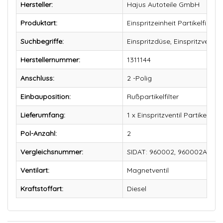
Hersteller:
Hajus Autoteile GmbH
Produktart:
Einspritzeinheit Partikelfilter
Suchbegriffe:
Einspritzdüse, Einspritzventil
Herstellernummer:
1311144
Anschluss:
2 -Polig
Einbauposition:
Rußpartikelfilter
Lieferumfang:
1 x Einspritzventil Partikelfilter
Pol-Anzahl:
2
Vergleichsnummer:
SIDAT: 960002, 960002A2, A
Ventilart:
Magnetventil
Kraftstoffart:
Diesel