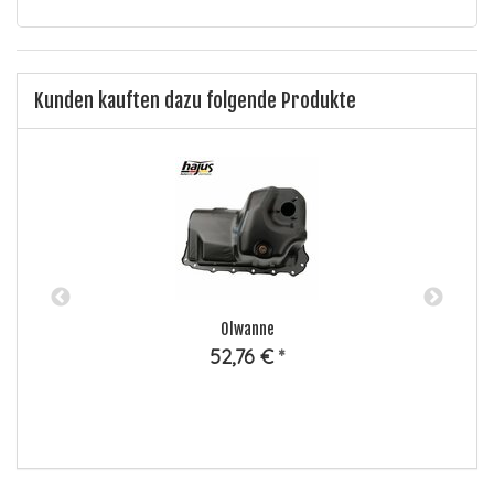
Kunden kauften dazu folgende Produkte
Ölwanne
.0
52,76 €
*
B