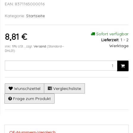
EAN:
8371165000016
Kategorie:
Startseite
Sofort verfügbar
8,81 €
Lieferzeit
:
1 - 2
Werktage
inkl. 19% USt. , zzgl.
Versand
(Standard--
DHL01)
Wunschzettel
Vergleichsliste
Frage zum Produkt
OE-Nummern-Vergleich