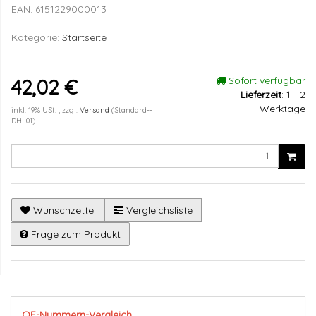
EAN:
6151229000013
Kategorie:
Startseite
Sofort verfügbar
42,02 €
Lieferzeit
:
1 - 2
Werktage
inkl. 19% USt. , zzgl.
Versand
(Standard--
DHL01)
Wunschzettel
Vergleichsliste
Frage zum Produkt
OE-Nummern-Vergleich