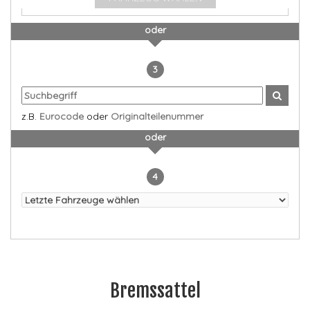
oder
3
z.B.
Eurocode
oder
Originalteilenummer
oder
4
Bremssattel