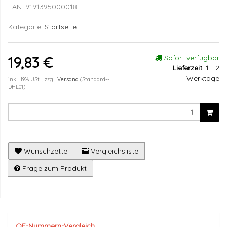
EAN:
9191395000018
Kategorie:
Startseite
Sofort verfügbar
19,83 €
Lieferzeit
:
1 - 2
Werktage
inkl. 19% USt. , zzgl.
Versand
(Standard--
DHL01)
Wunschzettel
Vergleichsliste
Frage zum Produkt
OE-Nummern-Vergleich