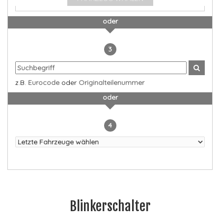
oder
3
z.B.
Eurocode
oder
Originalteilenummer
oder
4
Blinkerschalter