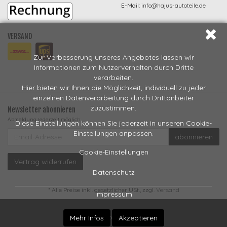
E-Mail:
info@hajus-autoteile.de
VERSAND
Zur Verbesserung unseres Angebotes lassen wir
Informationen zum Nutzerverhalten durch Dritte
verarbeiten.
Hier bieten wir Ihnen die Möglichkeit, individuell zu jeder
einzelnen Datenverarbeitung durch Drittanbeiter
zuzustimmen.
Newsletter abonnieren
Abmeldung jederzeit möglich
Diese Einstellungen können Sie jederzeit in unseren Cookie-
EMAIL-
Einstellungen anpassen.
abonnieren
ADRESSE
Cookie-Einstellungen
Vertrag widerrufen
Datenschutz
*
Alle Preise inkl. gesetzlicher USt., zzgl.
Versand
Impressum
Powered by
JTL-Shop
Mehr Infos
Akzeptieren