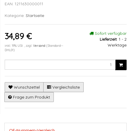
EAN:
1211630000011
Kategorie:
Startseite
Sofort verfügbar
34,89 €
Lieferzeit
:
1 - 2
Werktage
inkl. 19% USt. , zzgl.
Versand
(Standard--
DHL01)
Wunschzettel
Vergleichsliste
Frage zum Produkt
OE-Nummern-Vergleich